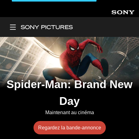
Aller au contenu principal
Main Menu
Spider-Man: Brand New
Day
Maintenant au cinéma
Regardez la bande-annonce