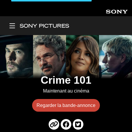
Aller au contenu principal
Main Menu
Crime 101
Maintenant au cinéma
Regarder la bande-annonce