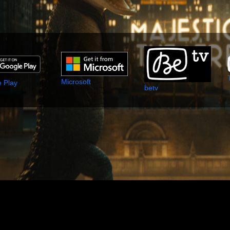
Microsoft
 Play
betv