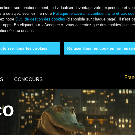
améliorer son fonctionnement, individualiser davantage votre expérience et vou
 à ce sujet, veuillez lire notre
Politique relative à la confidentialité et aux co
rez notre
Outil de gestion des cookies
(disponible sur chaque page). Il n'est p
es et apps. En cliquant sur « Accepter », vous acceptez que des cookies puiss
tionnées ci-dessus.
utoriser tous les cookies
Refuser tous les cookies non essen
Fran
MS
CONCOURS
co