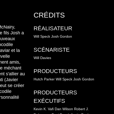
CRÉDITS
McNairy,
RÉALISATEUR
 fils Josh a
Will Speck
Josh Gordon
nouveaux
ocodile
SCÉNARISTE
viar et la
velle
Will Davies
ment amis,
 le méchant
PRODUCTEURS
t s'allier au
ti (Javier
Hutch Parker
Will Speck
Josh Gordon
eut se créer
codile
PRODUCTEURS
sonnalité
EXÉCUTIFS
Kevin K. Vafi
Dan Wilson
Robert J.