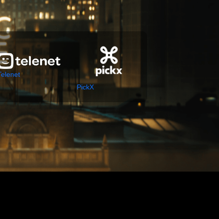
Telenet
PickX