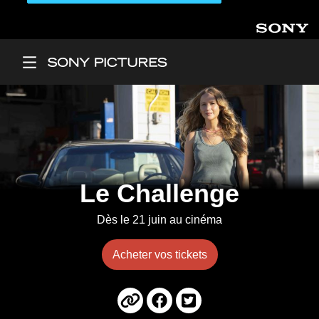
Aller au contenu principal
Main Menu
Le Challenge
Dès le 21 juin au cinéma
Acheter vos tickets