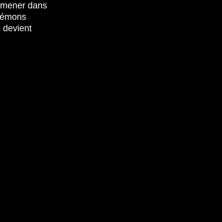
ramener dans
 démons
 devient