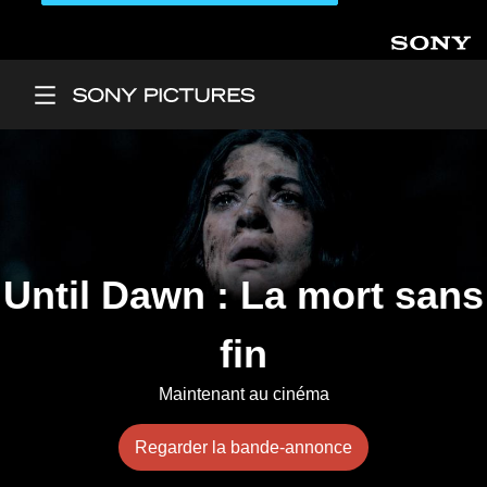
Aller au contenu principal
Main Menu
Until Dawn : La mort sans
fin
Maintenant au cinéma
Regarder la bande-annonce