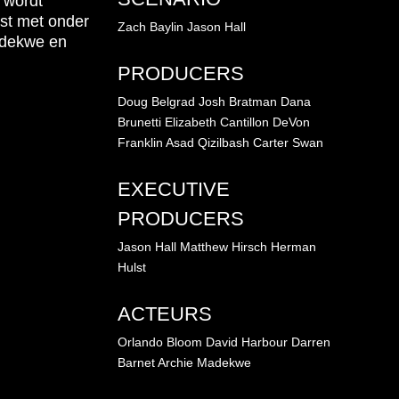
 wordt
st met onder
Zach Baylin
Jason Hall
adekwe en
PRODUCERS
Doug Belgrad
Josh Bratman
Dana
Brunetti
Elizabeth Cantillon
DeVon
Franklin
Asad Qizilbash
Carter Swan
EXECUTIVE
PRODUCERS
Jason Hall
Matthew Hirsch
Herman
Hulst
ACTEURS
Orlando Bloom
David Harbour
Darren
Barnet
Archie Madekwe