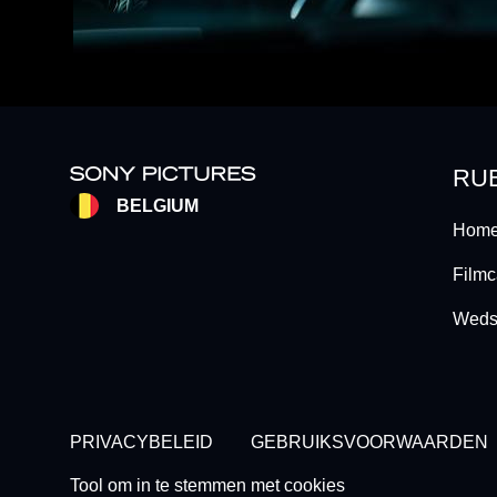
RU
BELGIUM
Home
Filmc
Wedst
Footer - Subfooter
PRIVACYBELEID
GEBRUIKSVOORWAARDEN
Tool om in te stemmen met cookies