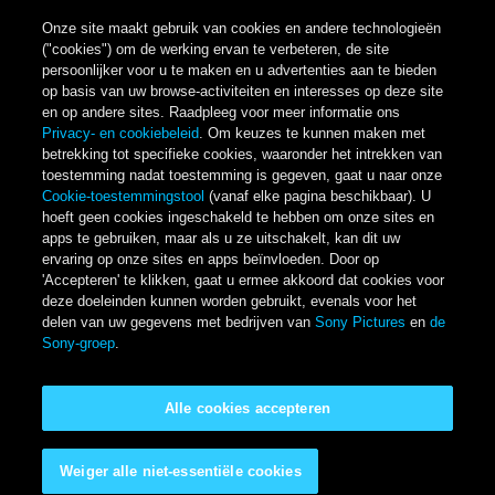
Onze site maakt gebruik van cookies en andere technologieën
("cookies") om de werking ervan te verbeteren, de site
persoonlijker voor u te maken en u advertenties aan te bieden
op basis van uw browse-activiteiten en interesses op deze site
en op andere sites. Raadpleeg voor meer informatie ons
Privacy- en cookiebeleid
. Om keuzes te kunnen maken met
betrekking tot specifieke cookies, waaronder het intrekken van
toestemming nadat toestemming is gegeven, gaat u naar onze
Cookie-toestemmingstool
(vanaf elke pagina beschikbaar). U
hoeft geen cookies ingeschakeld te hebben om onze sites en
apps te gebruiken, maar als u ze uitschakelt, kan dit uw
ervaring op onze sites en apps beïnvloeden. Door op
'Accepteren' te klikken, gaat u ermee akkoord dat cookies voor
deze doeleinden kunnen worden gebruikt, evenals voor het
delen van uw gegevens met bedrijven van
Sony Pictures
en
de
Sony-groep
.
Alle cookies accepteren
Weiger alle niet-essentiële cookies