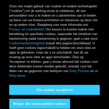
Onze site maakt gebruik van cookies en andere technologieën
("cookies") om de werking ervan te verbeteren, de site
persoonlijker voor u te maken en u advertenties aan te bieden
op basis van uw browse-activiteiten en interesses op deze site
en op andere sites. Raadpleeg voor meer informatie ons
Privacy- en cookiebeleid
. Om keuzes te kunnen maken met
betrekking tot specifieke cookies, waaronder het intrekken van
toestemming nadat toestemming is gegeven, gaat u naar onze
Cookie-toestemmingstool
(vanaf elke pagina beschikbaar). U
hoeft geen cookies ingeschakeld te hebben om onze sites en
apps te gebruiken, maar als u ze uitschakelt, kan dit uw
ervaring op onze sites en apps beïnvloeden. Door op
'Accepteren' te klikken, gaat u ermee akkoord dat cookies voor
deze doeleinden kunnen worden gebruikt, evenals voor het
delen van uw gegevens met bedrijven van
Sony Pictures
en
de
Sony-groep
.
Alle cookies accepteren
Weiger alle niet-essentiële cookies