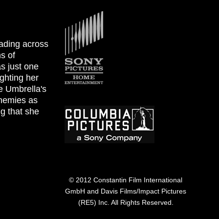
Afbeelding
eading across
s of
s just one
ighting her
de Umbrella's
Afbeelding
enemies as
ng that she
© 2012 Constantin Film International
GmbH and Davis Films/Impact Pictures
(RE5) Inc. All Rights Reserved.