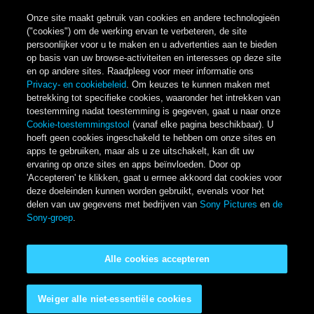
Onze site maakt gebruik van cookies en andere technologieën
("cookies") om de werking ervan te verbeteren, de site
persoonlijker voor u te maken en u advertenties aan te bieden
op basis van uw browse-activiteiten en interesses op deze site
en op andere sites. Raadpleeg voor meer informatie ons
Privacy- en cookiebeleid
. Om keuzes te kunnen maken met
betrekking tot specifieke cookies, waaronder het intrekken van
toestemming nadat toestemming is gegeven, gaat u naar onze
Cookie-toestemmingstool
(vanaf elke pagina beschikbaar). U
hoeft geen cookies ingeschakeld te hebben om onze sites en
apps te gebruiken, maar als u ze uitschakelt, kan dit uw
ervaring op onze sites en apps beïnvloeden. Door op
'Accepteren' te klikken, gaat u ermee akkoord dat cookies voor
deze doeleinden kunnen worden gebruikt, evenals voor het
delen van uw gegevens met bedrijven van
Sony Pictures
en
de
Sony-groep
.
Alle cookies accepteren
Weiger alle niet-essentiële cookies