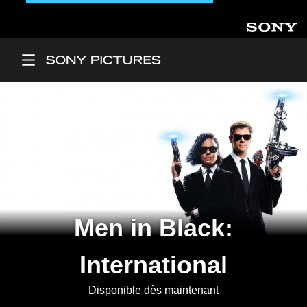
Aller au contenu principal
Main Menu
Men in Black:
International
Disponible dès maintenant