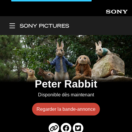
Aller au contenu principal
Main Menu
Peter Rabbit
Disponible dès maintenant
Regarder la bande-annonce