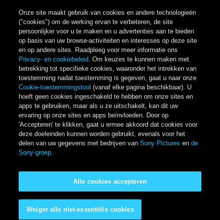
Onze site maakt gebruik van cookies en andere technologieën
("cookies") om de werking ervan te verbeteren, de site
persoonlijker voor u te maken en u advertenties aan te bieden
op basis van uw browse-activiteiten en interesses op deze site
en op andere sites. Raadpleeg voor meer informatie ons
Privacy- en cookiebeleid
. Om keuzes te kunnen maken met
betrekking tot specifieke cookies, waaronder het intrekken van
toestemming nadat toestemming is gegeven, gaat u naar onze
Cookie-toestemmingstool
(vanaf elke pagina beschikbaar). U
hoeft geen cookies ingeschakeld te hebben om onze sites en
apps te gebruiken, maar als u ze uitschakelt, kan dit uw
ervaring op onze sites en apps beïnvloeden. Door op
'Accepteren' te klikken, gaat u ermee akkoord dat cookies voor
deze doeleinden kunnen worden gebruikt, evenals voor het
delen van uw gegevens met bedrijven van
Sony Pictures
en
de
Sony-groep
.
Alle cookies accepteren
Weiger alle niet-essentiële cookies