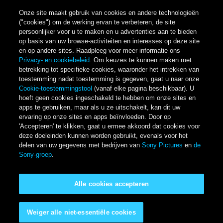
Onze site maakt gebruik van cookies en andere technologieën
("cookies") om de werking ervan te verbeteren, de site
persoonlijker voor u te maken en u advertenties aan te bieden
op basis van uw browse-activiteiten en interesses op deze site
en op andere sites. Raadpleeg voor meer informatie ons
Privacy- en cookiebeleid
. Om keuzes te kunnen maken met
betrekking tot specifieke cookies, waaronder het intrekken van
toestemming nadat toestemming is gegeven, gaat u naar onze
Cookie-toestemmingstool
(vanaf elke pagina beschikbaar). U
hoeft geen cookies ingeschakeld te hebben om onze sites en
apps te gebruiken, maar als u ze uitschakelt, kan dit uw
ervaring op onze sites en apps beïnvloeden. Door op
'Accepteren' te klikken, gaat u ermee akkoord dat cookies voor
deze doeleinden kunnen worden gebruikt, evenals voor het
delen van uw gegevens met bedrijven van
Sony Pictures
en
de
Sony-groep
.
Alle cookies accepteren
Weiger alle niet-essentiële cookies