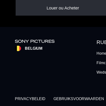
Louer ou Acheter
RU
BELGIUM
Home
Filmc
Wedst
Footer - Subfooter
PRIVACYBELEID
GEBRUIKSVOORWAARDEN