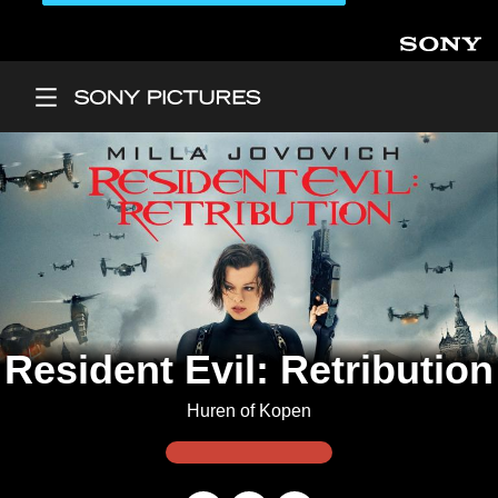
Aller au contenu principal
Main Menu
Resident Evil: Retribution
Huren of Kopen